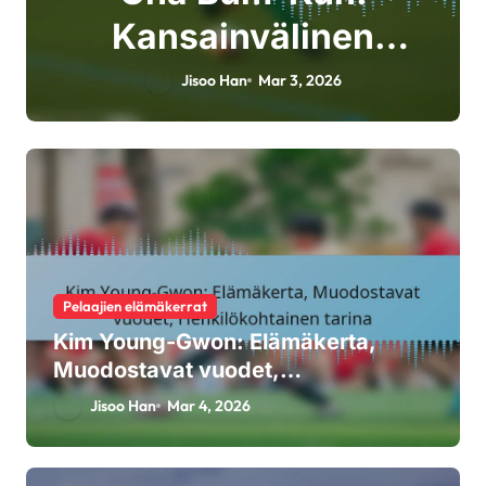
Kansainvälinen
perintö, MM-kisojen
Jisoo Han
Mar 3, 2026
vaikutus, Aasian
pelien menestys
Pelaajien elämäkerrat
Kim Young-Gwon: Elämäkerta,
Muodostavat vuodet,
Henkilökohtainen tarina
Jisoo Han
Mar 4, 2026