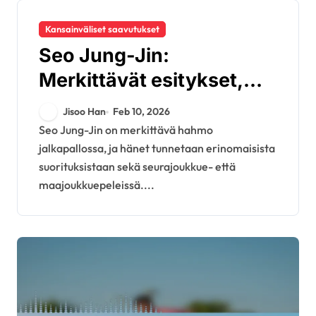
Kansainväliset saavutukset
Seo Jung-Jin:
Merkittävät esitykset,
Klubin panokset,
Jisoo Han
Feb 10, 2026
Kansainvälinen vaikutus
Seo Jung-Jin on merkittävä hahmo
jalkapallossa, ja hänet tunnetaan erinomaisista
suorituksistaan sekä seurajoukkue- että
maajoukkuepeleissä....