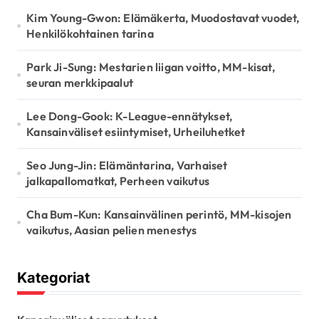
n
Kim Young-Gwon: Elämäkerta, Muodostavat vuodet,
a
Henkilökohtainen tarina
t
Park Ji-Sung: Mestarien liigan voitto, MM-kisat,
i
seuran merkkipaalut
o
Lee Dong-Gook: K-League-ennätykset,
n
Kansainväliset esiintymiset, Urheiluhetket
Seo Jung-Jin: Elämäntarina, Varhaiset
jalkapallomatkat, Perheen vaikutus
Cha Bum-Kun: Kansainvälinen perintö, MM-kisojen
vaikutus, Aasian pelien menestys
Kategoriat