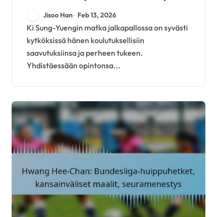
Perheen tuki
Jisoo Han
Feb 13, 2026
Ki Sung-Yuengin matka jalkapallossa on syvästi
kytköksissä hänen koulutuksellisiin
saavutuksiinsa ja perheen tukeen.
Yhdistäessään opintonsa...