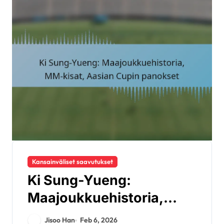
Kansainväliset saavutukset
Ki Sung-Yueng:
Maajoukkuehistoria,
MM-kisat, Aasian Cupin
Jisoo Han
Feb 6, 2026