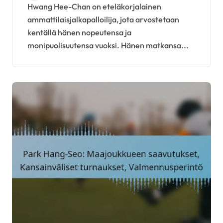
Henkilökohtainen tarina
Hwang Hee-Chan on eteläkorjalainen
ammattilaisjalkapalloilija, jota arvostetaan
kentällä hänen nopeutensa ja
monipuolisuutensa vuoksi. Hänen matkansa...