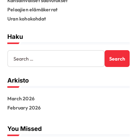
Kansainväliset saavutukset
Pelaajien elämäkerrat
Uran kohokohdat
Haku
S
e
a
r
Arkisto
c
h
f
March 2026
o
r
February 2026
:
You Missed