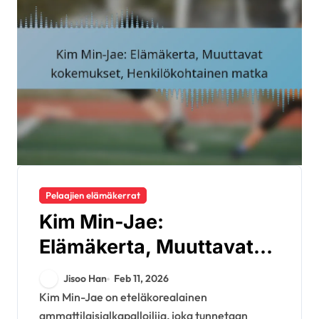
Pelaajien elämäkerrat
Kim Min-Jae:
Elämäkerta, Muuttavat
kokemukset,
Jisoo Han
Feb 11, 2026
Henkilökohtainen matka
Kim Min-Jae on eteläkorealainen
ammattilaisjalkapalloilija, joka tunnetaan