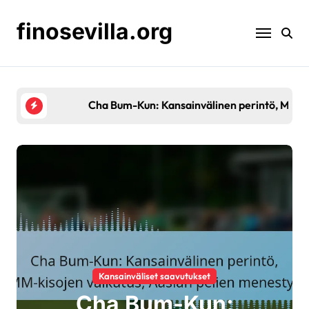
Skip
to
finosevilla.org
content
Cha Bum-Kun: Kansainvälinen perintö, MM-kisojen
Kansainväliset saavutukset
Cha Bum-Kun: