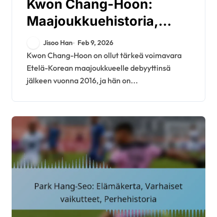
Kwon Chang-Hoon:
Maajoukkuehistoria,
Kansainväliset
Jisoo Han
Feb 9, 2026
turnaukset, Aasian Cupin
Kwon Chang-Hoon on ollut tärkeä voimavara
Etelä-Korean maajoukkueelle debyyttinsä
menestys
jälkeen vuonna 2016, ja hän on...