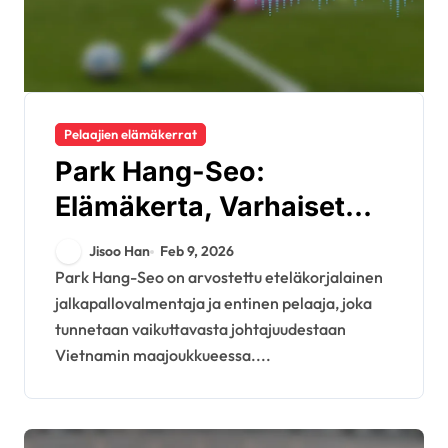
Pelaajien elämäkerrat
Park Hang-Seo:
Elämäkerta, Varhaiset
vaikutteet, Perhehistoria
Jisoo Han
Feb 9, 2026
Park Hang-Seo on arvostettu eteläkorjalainen
jalkapallovalmentaja ja entinen pelaaja, joka
tunnetaan vaikuttavasta johtajuudestaan
Vietnamin maajoukkueessa....