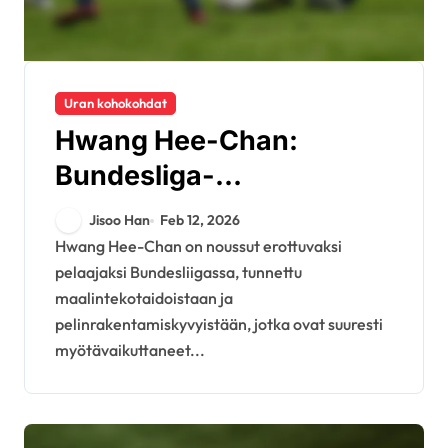
Uran kohokohdat
Hwang Hee-Chan:
Bundesliga-
huippuhetket,
Jisoo Han
Feb 12, 2026
kansainväliset maalit,
Hwang Hee-Chan on noussut erottuvaksi
pelaajaksi Bundesliigassa, tunnettu
seuramenestys
maalintekotaidoistaan ja
pelinrakentamiskyvyistään, jotka ovat suuresti
myötävaikuttaneet...