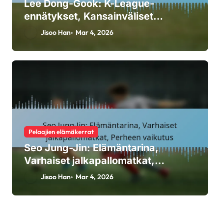
Lee Dong-Gook: K-League-
ennätykset, Kansainväliset
esiintymiset, Urheiluhetket
Jisoo Han
Mar 4, 2026
Pelaajien elämäkerrat
Seo Jung-Jin: Elämäntarina,
Varhaiset jalkapallomatkat,
Perheen vaikutus
Jisoo Han
Mar 4, 2026