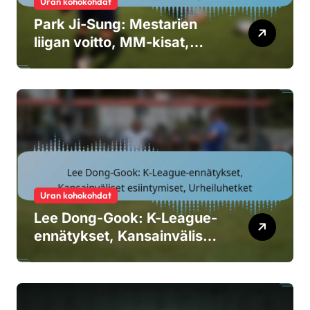
Uran kohokohdat
Park Ji-Sung: Mestarien
liigan voitto, MM-kisat,
seuran merkkipaalut
Uran kohokohdat
Lee Dong-Gook: K-League-
ennätykset, Kansainväliset
esiintymiset, Urheiluhetket