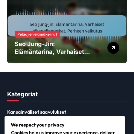
Pelaajien elämäkerrat
Seo Jung-Jin:
Elämäntarina, Varhaiset
jalkapallomatkat, Perheen
vaikutus
Kategoriat
Kansainväliset saavutukset
Pelaajien elämäkerrat
We respect your privacy
Uran kohokohdat
Cookies help us improve your experience, deliver