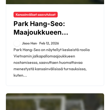
Kansainväliset saavutukset
Park Hang-Seo:
Maajoukkueen
saavutukset,
Jisoo Han
Feb 12, 2026
Kansainväliset
Park Hang-Seo on näytellyt keskeistä roolia
Vietnamin jalkapallomaajoukkueen
turnaukset,
nostamisessa, saavuttaen huomattavaa
Valmennusperintö
menestystä kansainvälisissä turnauksissa,
kuten...