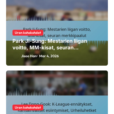
Uran kohokohdat
Park Ji-Sung: Mestarien liigan
voitto, MM-kisat, seuran
merkkipaalut
Jisoo Han
Mar 4, 2026
Uran kohokohdat