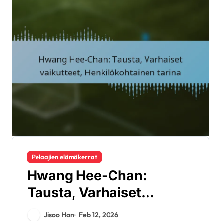
Pelaajien elämäkerrat
Hwang Hee-Chan:
Tausta, Varhaiset
vaikutteet,
Jisoo Han
Feb 12, 2026