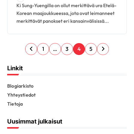
panokset
Ki Sung-Yuengilla on ollut merkittävä ura Etelä-
Korean maajoukkueessa, jota ovat leimanneet
merkittävät panokset eri kansainvälisissä...
P
1
…
3
4
5
o
s
Linkit
t
s
Blogiarkisto
Yhteystiedot
p
Tietoja
a
g
Uusimmat julkaisut
i