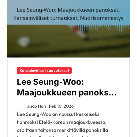
Kansainväliset saavutukset
Lee Seung-Woo:
Maajoukkueen panokset,
Kansainväliset
Jisoo Han
Feb 10, 2026
turnaukset,
Lee Seung-Woo on noussut keskeiseksi
hahmoksi Etelä-Korean maajoukkueessa,
Nuorisomenestys
osoittaen taitonsa merkittävillä panoksilla