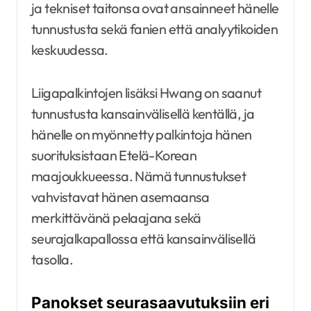
ja tekniset taitonsa ovat ansainneet hänelle
tunnustusta sekä fanien että analyytikoiden
keskuudessa.
Liigapalkintojen lisäksi Hwang on saanut
tunnustusta kansainvälisellä kentällä, ja
hänelle on myönnetty palkintoja hänen
suorituksistaan Etelä-Korean
maajoukkueessa. Nämä tunnustukset
vahvistavat hänen asemaansa
merkittävänä pelaajana sekä
seurajalkapallossa että kansainvälisellä
tasolla.
Panokset seurasaavutuksiin eri