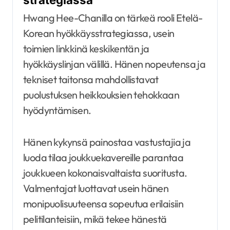
Hwang Hee-Chanilla on tärkeä rooli Etelä-
Korean hyökkäysstrategiassa, usein
toimien linkkinä keskikentän ja
hyökkäyslinjan välillä. Hänen nopeutensa ja
tekniset taitonsa mahdollistavat
puolustuksen heikkouksien tehokkaan
hyödyntämisen.
Hänen kykynsä painostaa vastustajia ja
luoda tilaa joukkuekavereille parantaa
joukkueen kokonaisvaltaista suoritusta.
Valmentajat luottavat usein hänen
monipuolisuuteensa sopeutua erilaisiin
pelitilanteisiin, mikä tekee hänestä