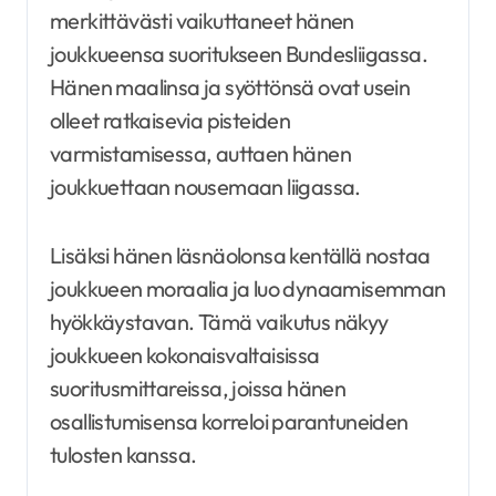
merkittävästi vaikuttaneet hänen
joukkueensa suoritukseen Bundesliigassa.
Hänen maalinsa ja syöttönsä ovat usein
olleet ratkaisevia pisteiden
varmistamisessa, auttaen hänen
joukkuettaan nousemaan liigassa.
Lisäksi hänen läsnäolonsa kentällä nostaa
joukkueen moraalia ja luo dynaamisemman
hyökkäystavan. Tämä vaikutus näkyy
joukkueen kokonaisvaltaisissa
suoritusmittareissa, joissa hänen
osallistumisensa korreloi parantuneiden
tulosten kanssa.