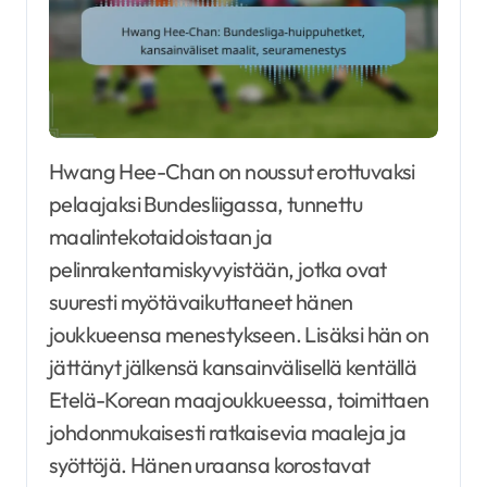
Hwang Hee-Chan on noussut erottuvaksi
pelaajaksi Bundesliigassa, tunnettu
maalintekotaidoistaan ja
pelinrakentamiskyvyistään, jotka ovat
suuresti myötävaikuttaneet hänen
joukkueensa menestykseen. Lisäksi hän on
jättänyt jälkensä kansainvälisellä kentällä
Etelä-Korean maajoukkueessa, toimittaen
johdonmukaisesti ratkaisevia maaleja ja
syöttöjä. Hänen uraansa korostavat