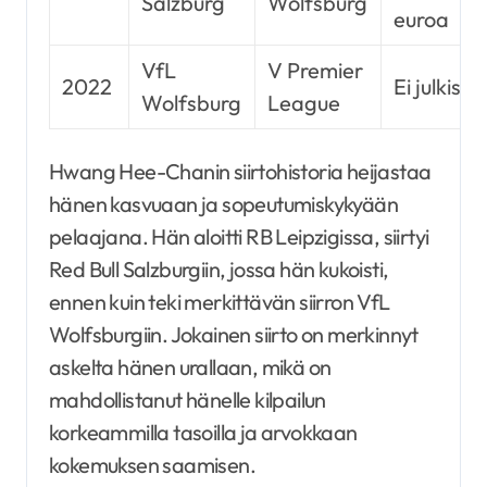
Salzburg
Wolfsburg
euroa
VfL
V Premier
2022
Ei julkiste
Wolfsburg
League
Hwang Hee-Chanin siirtohistoria heijastaa
hänen kasvuaan ja sopeutumiskykyään
pelaajana. Hän aloitti RB Leipzigissa, siirtyi
Red Bull Salzburgiin, jossa hän kukoisti,
ennen kuin teki merkittävän siirron VfL
Wolfsburgiin. Jokainen siirto on merkinnyt
askelta hänen urallaan, mikä on
mahdollistanut hänelle kilpailun
korkeammilla tasoilla ja arvokkaan
kokemuksen saamisen.