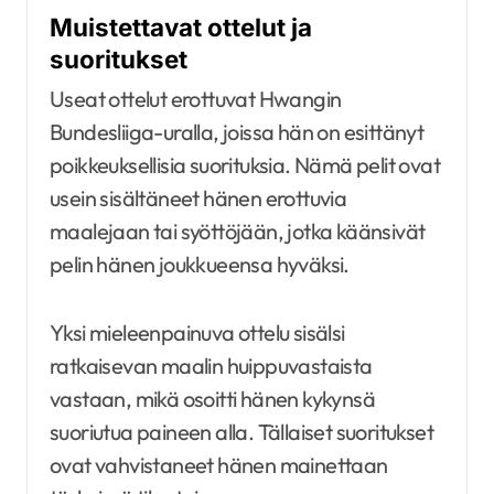
Muistettavat ottelut ja
suoritukset
Useat ottelut erottuvat Hwangin
Bundesliiga-uralla, joissa hän on esittänyt
poikkeuksellisia suorituksia. Nämä pelit ovat
usein sisältäneet hänen erottuvia
maalejaan tai syöttöjään, jotka käänsivät
pelin hänen joukkueensa hyväksi.
Yksi mieleenpainuva ottelu sisälsi
ratkaisevan maalin huippuvastaista
vastaan, mikä osoitti hänen kykynsä
suoriutua paineen alla. Tällaiset suoritukset
ovat vahvistaneet hänen mainettaan