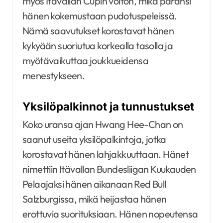
myös Itävallan Cupin voiton, mikä paransi
hänen kokemustaan pudotuspeleissä.
Nämä saavutukset korostavat hänen
kykyään suoriutua korkealla tasolla ja
myötävaikuttaa joukkueidensa
menestykseen.
Yksilöpalkinnot ja tunnustukset
Koko uransa ajan Hwang Hee-Chan on
saanut useita yksilöpalkintoja, jotka
korostavat hänen lahjakkuuttaan. Hänet
nimettiin Itävallan Bundesliigan Kuukauden
Pelaajaksi hänen aikanaan Red Bull
Salzburgissa, mikä heijastaa hänen
erottuvia suorituksiaan. Hänen nopeutensa