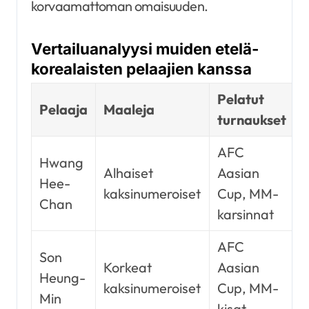
korvaamattoman omaisuuden.
Vertailuanalyysi muiden etelä-
korealaisten pelaajien kanssa
Pelatut
Pelaaja
Maaleja
P
turnaukset
AFC
Hwang
Alhaiset
Aasian
Hee-
kaksinumeroiset
Cup, MM-
Chan
karsinnat
AFC
Son
Korkeat
Aasian
Heung-
kaksinumeroiset
Cup, MM-
Min
kisat