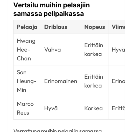
Vertailu muihin pelaajiin
samassa pelipaikassa
Pelaaja
Driblaus
Nopeus
Viimeis
Hwang
Erittäin
Hee-
Vahva
Hyvä
korkea
Chan
Son
Erittäin
Heung-
Erinomainen
Erinom
korkea
Min
Marco
Hyvä
Korkea
Erittäin
Reus
Verrattuna muihin pelaajiin samassa