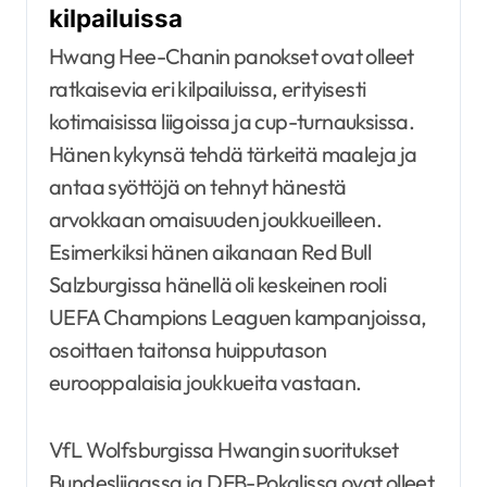
kilpailuissa
Hwang Hee-Chanin panokset ovat olleet
ratkaisevia eri kilpailuissa, erityisesti
kotimaisissa liigoissa ja cup-turnauksissa.
Hänen kykynsä tehdä tärkeitä maaleja ja
antaa syöttöjä on tehnyt hänestä
arvokkaan omaisuuden joukkueilleen.
Esimerkiksi hänen aikanaan Red Bull
Salzburgissa hänellä oli keskeinen rooli
UEFA Champions Leaguen kampanjoissa,
osoittaen taitonsa huipputason
eurooppalaisia joukkueita vastaan.
VfL Wolfsburgissa Hwangin suoritukset
Bundesliigassa ja DFB-Pokalissa ovat olleet