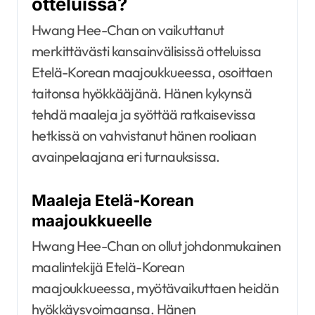
otteluissa?
Hwang Hee-Chan on vaikuttanut
merkittävästi kansainvälisissä otteluissa
Etelä-Korean maajoukkueessa, osoittaen
taitonsa hyökkääjänä. Hänen kykynsä
tehdä maaleja ja syöttää ratkaisevissa
hetkissä on vahvistanut hänen rooliaan
avainpelaajana eri turnauksissa.
Maaleja Etelä-Korean
maajoukkueelle
Hwang Hee-Chan on ollut johdonmukainen
maalintekijä Etelä-Korean
maajoukkueessa, myötävaikuttaen heidän
hyökkäysvoimaansa. Hänen