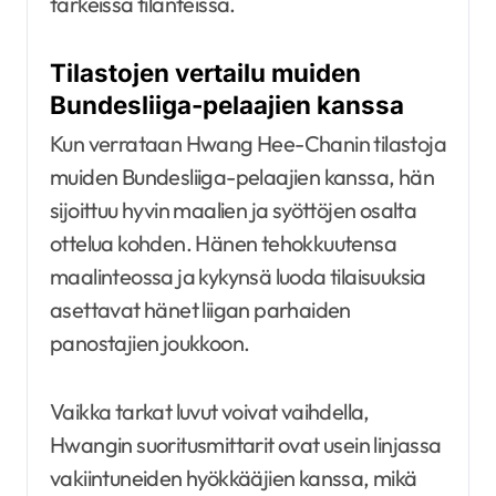
tärkeissä tilanteissa.
Tilastojen vertailu muiden
Bundesliiga-pelaajien kanssa
Kun verrataan Hwang Hee-Chanin tilastoja
muiden Bundesliiga-pelaajien kanssa, hän
sijoittuu hyvin maalien ja syöttöjen osalta
ottelua kohden. Hänen tehokkuutensa
maalinteossa ja kykynsä luoda tilaisuuksia
asettavat hänet liigan parhaiden
panostajien joukkoon.
Vaikka tarkat luvut voivat vaihdella,
Hwangin suoritusmittarit ovat usein linjassa
vakiintuneiden hyökkääjien kanssa, mikä