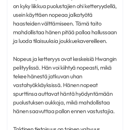
on kyky liikkua puolustajien ohi ketteryydellä,
usein käyttäen nopeaa jalkatyötä
haasteiden välttämiseen. Tämä taito
mahdollistaa hänen pitää palloa hallussaan
ja luoda tilaisuuksia joukkuekavereilleen.
Nopeus ja ketteryys ovat keskeisiä Hwangin
pelityylissä. Hän voi kiihtyä nopeasti, mikä
tekee hänestä jatkuvan uhan
vastahyökkäyksissä. Hänen nopeat
spurttinsa auttavat häntä hyödyntämään
puolustuksen aukkoja, mikä mahdollistaa
hänen saavuttaa pallon ennen vastustajia.
Taktinen tietoisuus on toinen vahvuus.