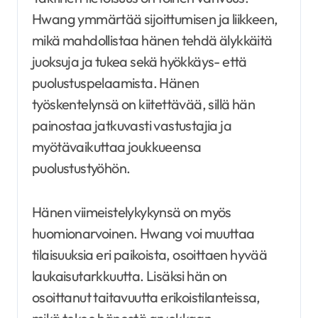
Hwang ymmärtää sijoittumisen ja liikkeen,
mikä mahdollistaa hänen tehdä älykkäitä
juoksuja ja tukea sekä hyökkäys- että
puolustuspelaamista. Hänen
työskentelynsä on kiitettävää, sillä hän
painostaa jatkuvasti vastustajia ja
myötävaikuttaa joukkueensa
puolustustyöhön.
Hänen viimeistelykykynsä on myös
huomionarvoinen. Hwang voi muuttaa
tilaisuuksia eri paikoista, osoittaen hyvää
laukaisutarkkuutta. Lisäksi hän on
osoittanut taitavuutta erikoistilanteissa,