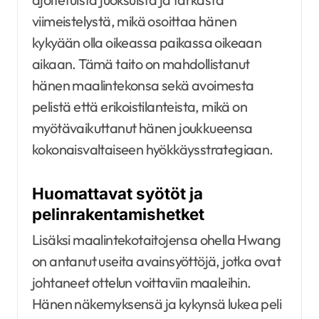
viimeistelystä, mikä osoittaa hänen
kykyään olla oikeassa paikassa oikeaan
aikaan. Tämä taito on mahdollistanut
hänen maalintekonsa sekä avoimesta
pelistä että erikoistilanteista, mikä on
myötävaikuttanut hänen joukkueensa
kokonaisvaltaiseen hyökkäysstrategiaan.
Huomattavat syötöt ja
pelinrakentamishetket
Lisäksi maalintekotaitojensa ohella Hwang
on antanut useita avainsyöttöjä, jotka ovat
johtaneet ottelun voittaviin maaleihin.
Hänen näkemyksensä ja kykynsä lukea peli