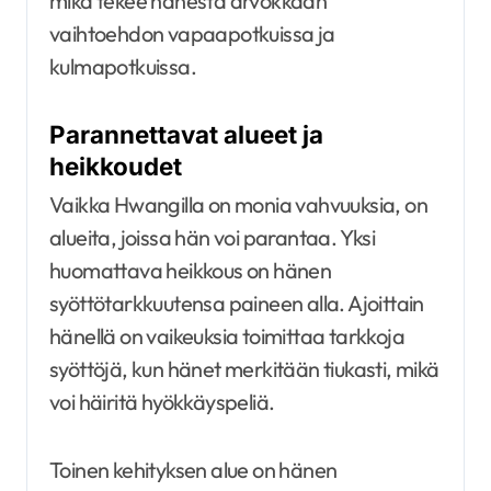
mikä tekee hänestä arvokkaan
vaihtoehdon vapaapotkuissa ja
kulmapotkuissa.
Parannettavat alueet ja
heikkoudet
Vaikka Hwangilla on monia vahvuuksia, on
alueita, joissa hän voi parantaa. Yksi
huomattava heikkous on hänen
syöttötarkkuutensa paineen alla. Ajoittain
hänellä on vaikeuksia toimittaa tarkkoja
syöttöjä, kun hänet merkitään tiukasti, mikä
voi häiritä hyökkäyspeliä.
Toinen kehityksen alue on hänen