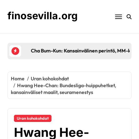
Skip
to
finosevilla.org
content
Cha Bum-Kun: Kansainvälinen perintö, MM-kisojen
Home
Uran kohokohdat
Hwang Hee-Chan: Bundesliga-huippuhetket,
kansainväliset maalit, seuramenestys
Uran kohokohdat
Hwang Hee-