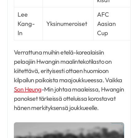
Lee
AFC
Kang-
Yksinumeroiset
Aasian
K
In
Cup
Verrattuna muihin etelä-korealaisiin
pelaajiin Hwangin maalintekotilasto on
kiitettävä, erityisesti ottaen huomioon
kilpailun paikoista maajoukkueessa. Vaikka
Son Heung
-Min johtaa maaleissa, Hwangin
panokset tärkeissä otteluissa korostavat
hänen merkityksensä joukkueelle.