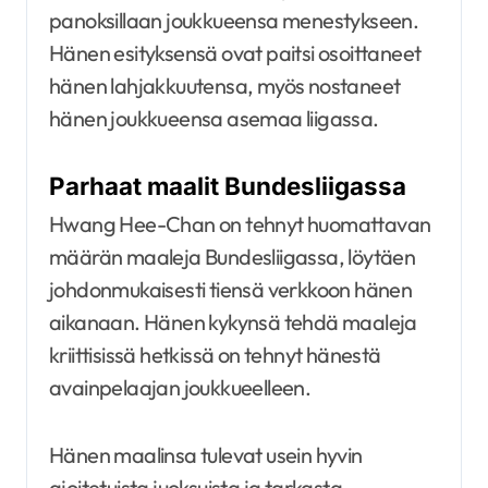
panoksillaan joukkueensa menestykseen.
Hänen esityksensä ovat paitsi osoittaneet
hänen lahjakkuutensa, myös nostaneet
hänen joukkueensa asemaa liigassa.
Parhaat maalit Bundesliigassa
Hwang Hee-Chan on tehnyt huomattavan
määrän maaleja Bundesliigassa, löytäen
johdonmukaisesti tiensä verkkoon hänen
aikanaan. Hänen kykynsä tehdä maaleja
kriittisissä hetkissä on tehnyt hänestä
avainpelaajan joukkueelleen.
Hänen maalinsa tulevat usein hyvin
ajoitetuista juoksuista ja tarkasta