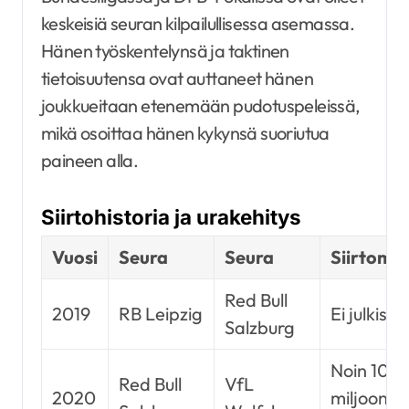
keskeisiä seuran kilpailullisessa asemassa.
Hänen työskentelynsä ja taktinen
tietoisuutensa ovat auttaneet hänen
joukkueitaan etenemään pudotuspeleissä,
mikä osoittaa hänen kykynsä suoriutua
paineen alla.
Siirtohistoria ja urakehitys
Vuosi
Seura
Seura
Siirtoma
Red Bull
2019
RB Leipzig
Ei julkiste
Salzburg
Noin 10
Red Bull
VfL
2020
miljoona