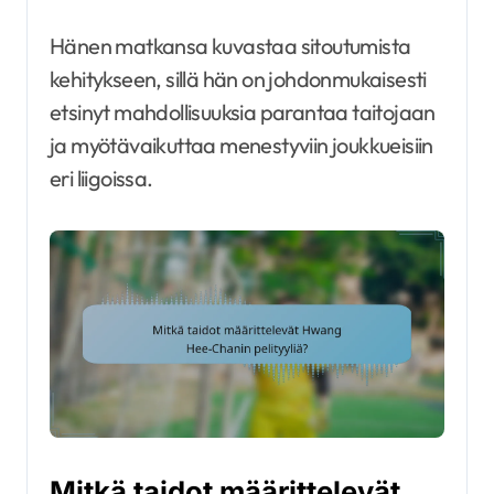
Hänen matkansa kuvastaa sitoutumista
kehitykseen, sillä hän on johdonmukaisesti
etsinyt mahdollisuuksia parantaa taitojaan
ja myötävaikuttaa menestyviin joukkueisiin
eri liigoissa.
Mitkä taidot määrittelevät