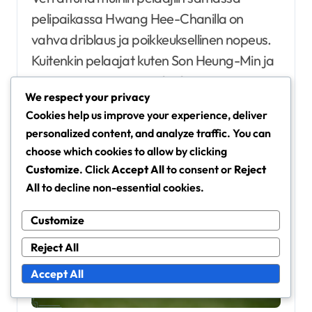
pelipaikassa Hwang Hee-Chanilla on
vahva driblaus ja poikkeuksellinen nopeus.
Kuitenkin pelaajat kuten Son Heung-Min ja
Marco Reus osoittavat korkeampaa
We respect your privacy
viimeistelyä ja syöttötarkkuutta. Näihin
Cookies help us improve your experience, deliver
alueisiin keskittyminen voi auttaa Hwangia
personalized content, and analyze traffic. You can
nostamaan peliään seuraavalle tasolle.
choose which cookies to allow by clicking
Customize
. Click
Accept All
to consent or
Reject
All
to decline non-essential cookies.
Customize
Reject All
Accept All