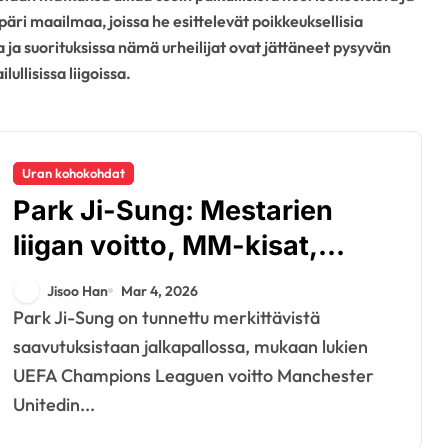
äri maailmaa, joissa he esittelevät poikkeuksellisia
 ja suorituksissa nämä urheilijat ovat jättäneet pysyvän
lullisissa liigoissa.
Uran kohokohdat
Park Ji-Sung: Mestarien
liigan voitto, MM-kisat,
seuran merkkipaalut
Jisoo Han
Mar 4, 2026
Park Ji-Sung on tunnettu merkittävistä
saavutuksistaan jalkapallossa, mukaan lukien
UEFA Champions Leaguen voitto Manchester
Unitedin...