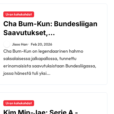
Uran kohokohdat
Cha Bum-Kun: Bundesliigan
Saavutukset,
Kansainvälinen Vaikutus,
Jisoo Han
Feb 20, 2026
Seuraperintö
Cha Bum-Kun on legendaarinen hahmo
saksalaisessa jalkapallossa, tunnettu
erinomaisista saavutuksistaan Bundesliigassa,
jossa hänestä tuli yksi...
Uran kohokohdat
Kim Min-Jae: Serie A -