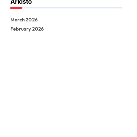
Arkisto
c
h
f
March 2026
o
r
February 2026
: