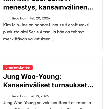
menestys, kansainvälinen
vaikutus, seuran
Jisoo Han
Feb 20, 2026
saavutukset
Kim Min-Jae on nopeasti noussut erottuvaksi
puolustajaksi Serie A:ssa, ja hän on tehnyt
merkittävän vaikutuksen...
Uran kohokohdat
Jung Woo-Young:
Kansainväliset turnaukset,
seuraluonnit, merkittävät
Jisoo Han
Feb 19, 2026
suoritukset
Jung Woo-Young on vakiinnuttanut asemansa