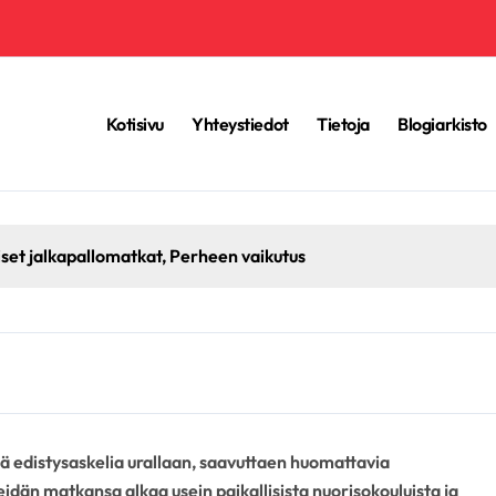
Kotisivu
Yhteystiedot
Tietoja
Blogiarkisto
a Bum-Kun: Kansainvälinen perintö, MM-kisojen vaikutus, Aasi
viä edistysaskelia urallaan, saavuttaen huomattavia
idän matkansa alkaa usein paikallisista nuorisokouluista ja