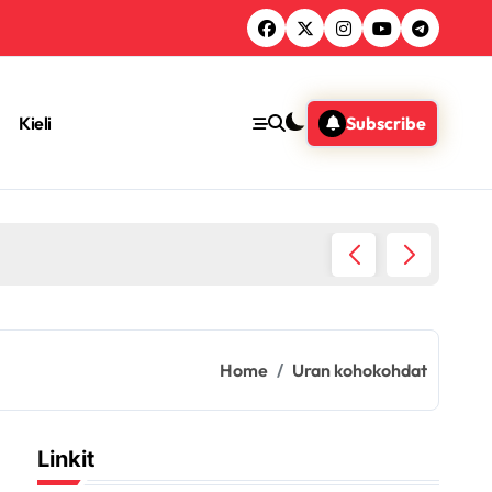
Kieli
Subscribe
an pelien menestys
Home
Uran kohokohdat
Linkit