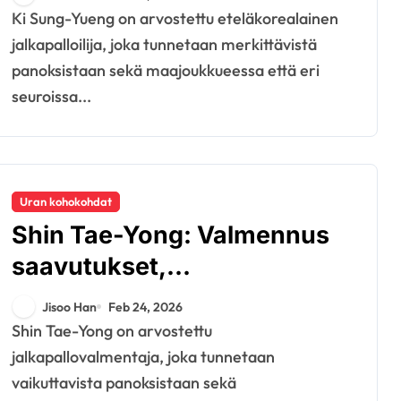
merkkipaalut
Ki Sung-Yueng on arvostettu eteläkorealainen
jalkapalloilija, joka tunnetaan merkittävistä
panoksistaan sekä maajoukkueessa että eri
seuroissa...
Uran kohokohdat
Shin Tae-Yong: Valmennus
saavutukset,
kansainvälinen menestys,
Jisoo Han
Feb 24, 2026
seuran panokset
Shin Tae-Yong on arvostettu
jalkapallovalmentaja, joka tunnetaan
vaikuttavista panoksistaan sekä