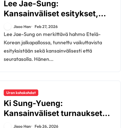
Lee Jae-Sung:
Kansainväliset esitykset,
seuratapahtumat,
Jisoo Han
Feb 27, 2026
merkittävät saavutukset
Lee Jae-Sung on merkittävä hahmo Etelä-
Korean jalkapallossa, tunnettu vaikuttavista
esityksistään sekä kansainvälisesti että
seuratasolla. Hänen...
Uran kohokohdat
Ki Sung-Yueng:
Kansainväliset turnaukset,
seurapalkinnot, uran
Jisoo Han
Feb 26, 2026