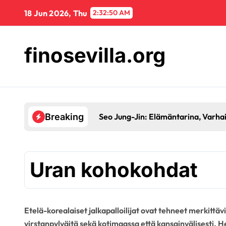
Skip
18 Jun 2026, Thu
2:32:51 AM
to
content
finosevilla.org
Ch
Breaking
Uran kohokohdat
Etelä-korealaiset jalkapalloilijat ovat tehneet merkittä
virstanpylväitä sekä kotimaassa että kansainvälisesti. He