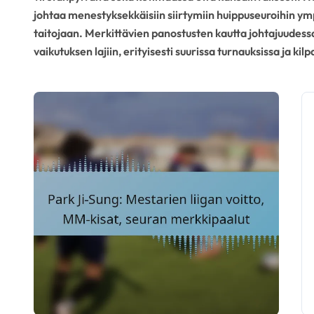
johtaa menestyksekkäisiin siirtymiin huippuseuroihin ymp
taitojaan. Merkittävien panostusten kautta johtajuudessa
vaikutuksen lajiin, erityisesti suurissa turnauksissa ja kilpai