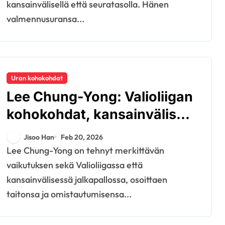
kansainvälisellä että seuratasolla. Hänen
valmennusuransa...
Uran kohokohdat
Lee Chung-Yong: Valioliigan
kohokohdat, kansainväliset
esitykset, seurapanokset
Jisoo Han
Feb 20, 2026
Lee Chung-Yong on tehnyt merkittävän
vaikutuksen sekä Valioliigassa että
kansainvälisessä jalkapallossa, osoittaen
taitonsa ja omistautumisensa...