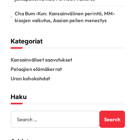
Cha Bum-Kun: Kansainvälinen perintö, MM-
kisojen vaikutus, Aasian pelien menestys
Kategoriat
Kansainväliset saavutukset
Pelaajien elämäkerrat
Uran kohokohdat
Haku
S
e
a
r