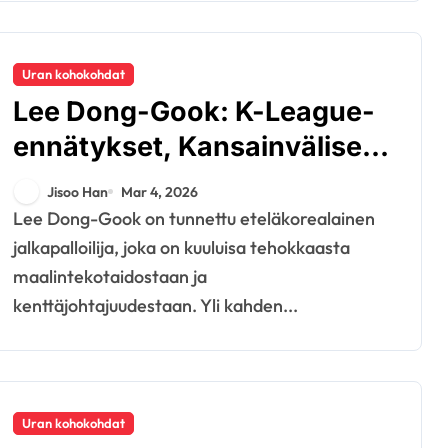
Uran kohokohdat
Lee Dong-Gook: K-League-
ennätykset, Kansainväliset
esiintymiset, Urheiluhetket
Jisoo Han
Mar 4, 2026
Lee Dong-Gook on tunnettu eteläkorealainen
jalkapalloilija, joka on kuuluisa tehokkaasta
maalintekotaidostaan ja
kenttäjohtajuudestaan. Yli kahden...
Uran kohokohdat