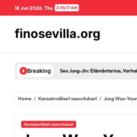
Skip
18 Jun 2026, Thu
2:34:18 AM
to
content
finosevilla.org
Cha Bum-Kun
Breaking
Home
Kansainväliset saavutukset
Jung Woo-Young
Kansainväliset saavutukset