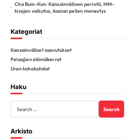
Cha Bum-Kun: Kansainvälinen perintö, MM-
kisojen vaikutus, Aasian pelien menestys
Kategoriat
Kansainväliset saavutukset
Pelaajien elämäkerrat
Uran kohokohdat
Haku
S
e
a
r
Arkisto
c
h