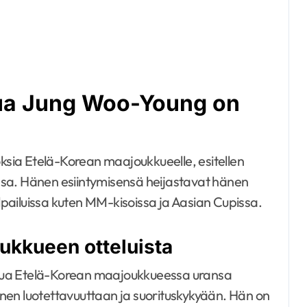
ua Jung Woo-Young on
ksia Etelä-Korean maajoukkueelle, esitellen
sissa. Hänen esiintymisensä heijastavat hänen
ilpailuissa kuten MM-kisoissa ja Aasian Cupissa.
ukkueen otteluista
lua Etelä-Korean maajoukkueessa uransa
nen luotettavuuttaan ja suorituskykyään. Hän on