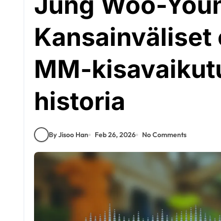
Jung Woo-You
Kansainväliset 
MM-kisavaikutu
historia
By Jisoo Han
Feb 26, 2026
No Comments