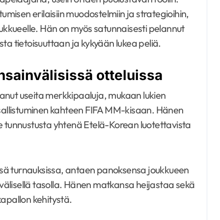
isen erilaisiin muodostelmiin ja strategioihin,
kkueelle. Hän on myös satunnaisesti pelannut
ta tietoisuuttaan ja kykyään lukea peliä.
sainvälisissä otteluissa
anut useita merkkipaaluja, mukaan lukien
allistuminen kahteen FIFA MM-kisaan. Hänen
e tunnustusta yhtenä Etelä-Korean luotettavista
vissä turnauksissa, antaen panoksensa joukkueen
älisellä tasolla. Hänen matkansa heijastaa sekä
apallon kehitystä.