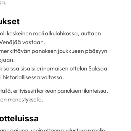
sa.
tukset
li keskeinen rooli alkulohkossa, auttaen
 Venäjää vastaan.
 merkittävän panoksen joukkueen pääsyyn
tojaan.
soissa sisälsi erinomaisen ottelun Saksaa
 historiallisessa voitossa.
llä, erityisesti korkean panoksen tilanteissa,
een menestykselle.
otteluissa
pelaajana, usein ottaen puolustavan roolin.