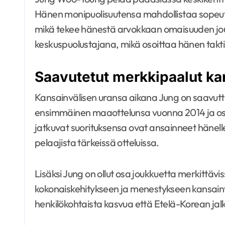
Hänen monipuolisuutensa mahdollistaa sopeutum
mikä tekee hänestä arvokkaan omaisuuden jou
keskuspuolustajana, mikä osoittaa hänen taktis
Saavutetut merkkipaalut kan
Kansainvälisen uransa aikana Jung on saavutt
ensimmäinen maaottelunsa vuonna 2014 ja os
jatkuvat suorituksensa ovat ansainneet hänell
pelaajista tärkeissä otteluissa.
Lisäksi Jung on ollut osa joukkuetta merkittä
kokonaiskehitykseen ja menestykseen kansainv
henkilökohtaista kasvua että Etelä-Korean jalk