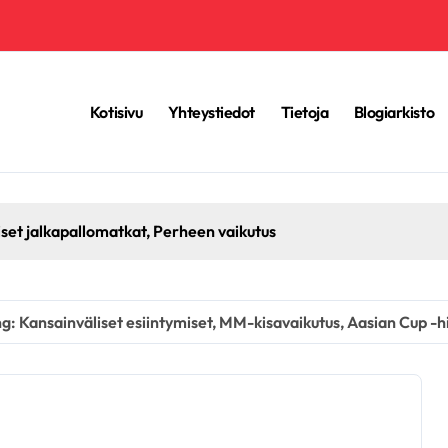
Kotisivu
Yhteystiedot
Tietoja
Blogiarkisto
: Kansainvälinen perintö, MM-kisojen vaikutus, Aasian pelien
: Kansainväliset esiintymiset, MM-kisavaikutus, Aasian Cup -h