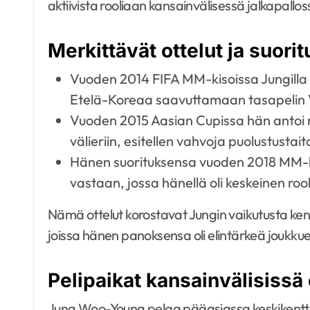
aktiivista rooliaan kansainvälisessä jalkapallos
Merkittävät ottelut ja suori
Vuoden 2014 FIFA MM-kisoissa Jungilla o
Etelä-Koreaa saavuttamaan tasapelin
Vuoden 2015 Aasian Cupissa hän antoi
välieriin, esitellen vahvoja puolustustai
Hänen suorituksensa vuoden 2018 MM-ki
vastaan, jossa hänellä oli keskeinen rooli
Nämä ottelut korostavat Jungin vaikutusta kentä
joissa hänen panoksensa oli elintärkeä joukku
Pelipaikat kansainvälisissä 
Jung Woo-Young pelaa pääasiassa keskikenttä