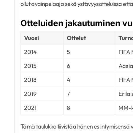
ollut avainpelaaja sekä ystävyysotteluissa että ki
Otteluiden jakautuminen vuo
Vuosi
Ottelut
Turn
2014
5
FIFA
2015
6
Aasi
2018
4
FIFA
2019
7
Erila
2021
8
MM-k
Tämä taulukko tiivistää hänen esiintymisensä v