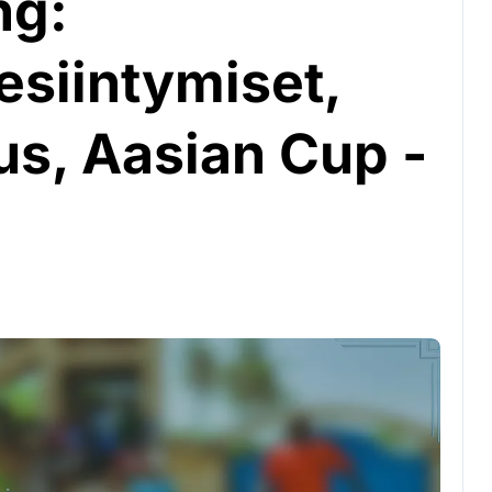
ng:
esiintymiset,
s, Aasian Cup -