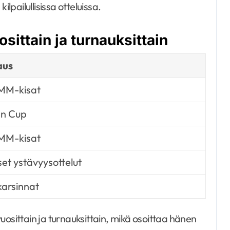
lpailullisissa otteluissa.
sittain ja turnauksittain
aus
 MM-kisat
an Cup
 MM-kisat
iset ystävyysottelut
arsinnat
uosittain ja turnauksittain, mikä osoittaa hänen