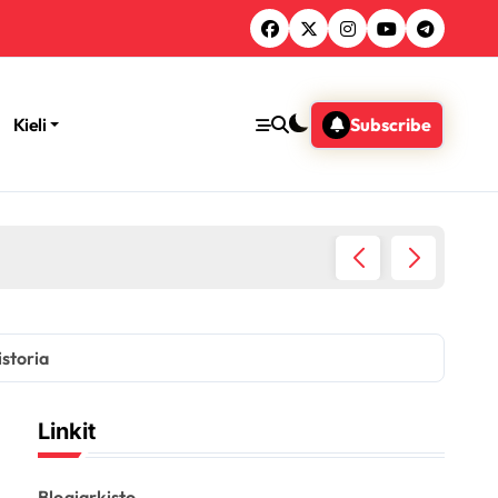
Kieli
Subscribe
 menestys
istoria
Linkit
Blogiarkisto