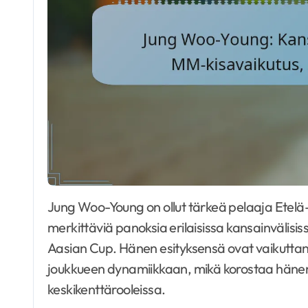
Jung Woo-Young on ollut tärkeä pelaaja Etelä-Korean maajoukkueessa, ja hän on antanut
merkittäviä panoksia erilaisissa kansainvälisi
Aasian Cup. Hänen esityksensä ovat vaikuttane
joukkueen dynamiikkaan, mikä korostaa hänen
keskikenttärooleissa.