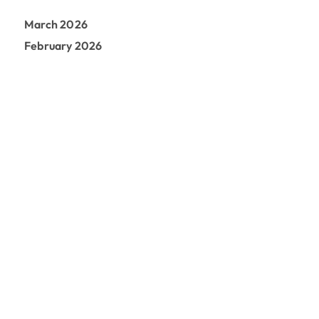
f
March 2026
o
r
February 2026
: